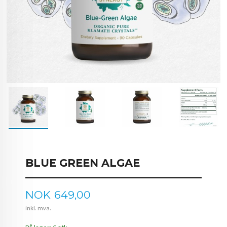
BLUE GREEN ALGAE
Pris
NOK
649,00
inkl. mva.