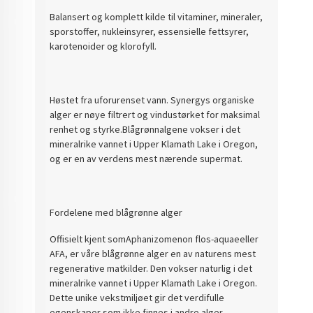
Balansert og komplett kilde til vitaminer, mineraler,
sporstoffer, nukleinsyrer, essensielle fettsyrer,
karotenoider og klorofyll.
Høstet fra uforurenset vann. Synergys organiske
alger er nøye filtrert og vindustørket for maksimal
renhet og styrke.Blågrønnalgene vokser i det
mineralrike vannet i Upper Klamath Lake i Oregon,
og er en av verdens mest nærende supermat.
Fordelene med blågrønne alger
Offisielt kjent somAphanizomenon flos-aquaeeller
AFA, er våre blågrønne alger en av naturens mest
regenerative matkilder. Den vokser naturlig i det
mineralrike vannet i Upper Klamath Lake i Oregon.
Dette unike vekstmiljøet gir det verdifulle
egenskaper som ikke finnes i andre alger.