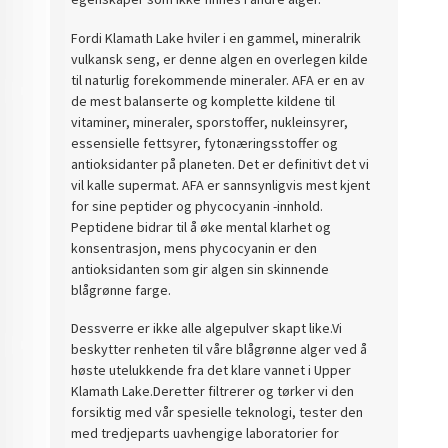
Fordi Klamath Lake hviler i en gammel, mineralrik
vulkansk seng, er denne algen en overlegen kilde
til naturlig forekommende mineraler. AFA er en av
de mest balanserte og komplette kildene til
vitaminer, mineraler, sporstoffer, nukleinsyrer,
essensielle fettsyrer, fytonæringsstoffer og
antioksidanter på planeten. Det er definitivt det vi
vil kalle supermat. AFA er sannsynligvis mest kjent
for sine peptider og phycocyanin -innhold.
Peptidene bidrar til å øke mental klarhet og
konsentrasjon, mens phycocyanin er den
antioksidanten som gir algen sin skinnende
blågrønne farge.
Dessverre er ikke alle algepulver skapt like.Vi
beskytter renheten til våre blågrønne alger ved å
høste utelukkende fra det klare vannet i Upper
Klamath Lake.Deretter filtrerer og tørker vi den
forsiktig med vår spesielle teknologi, tester den
med tredjeparts uavhengige laboratorier for