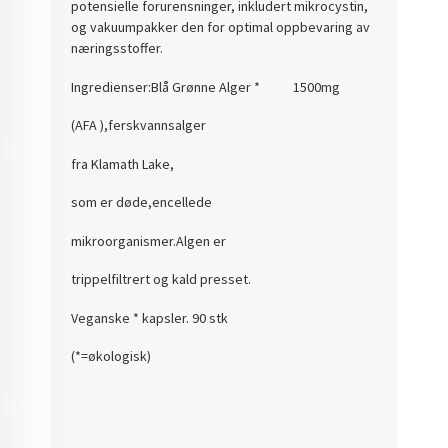
potensielle forurensninger, inkludert mikrocystin,
og vakuumpakker den for optimal oppbevaring av
næringsstoffer.
Ingredienser:
Blå Grønne Alger * 1500mg
(AFA ),ferskvannsalger
fra Klamath Lake,
som er døde,encellede
mikroorganismer.Algen er
trippelfiltrert og kald presset.
Veganske * kapsler. 90 stk
(*=økologisk)