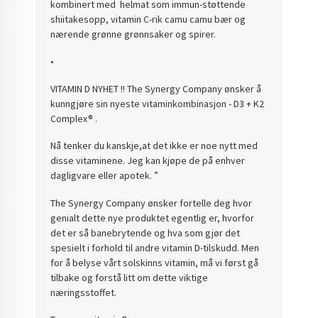
kombinert med helmat som immun-støttende
shiitakesopp, vitamin C-rik camu camu bær og
nærende grønne grønnsaker og spirer.
•
VITAMIN D NYHET !! The Synergy Company ønsker å
kunngjøre sin nyeste vitaminkombinasjon - D3 + K2
Complex® .
Nå tenker du kanskje,at det ikke er noe nytt med
disse vitaminene. Jeg kan kjøpe de på enhver
dagligvare eller apotek. ”
The Synergy Company ønsker fortelle deg hvor
genialt dette nye produktet egentlig er, hvorfor
det er så banebrytende og hva som gjør det
spesielt i forhold til andre vitamin D-tilskudd. Men
for å belyse vårt solskinns vitamin, må vi først gå
tilbake og forstå litt om dette viktige
næringsstoffet.