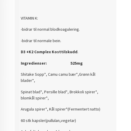
VITAMIN K:
-bidrar til normal blodkoagulering.
-bidrar til normale bein.
D3 +K2 Complex Kosttilskudd
.
Ingredienser: 525mg
Shitake Sopp*, Camu camu bær*,Grønn kål
blader*,
Spinat blad*, Persille blad*, Brokkoli spirer*,
blomkål spirer*,
Arugula spirer*, Kål spirer*(Fermentert natto)
60 stk kapsler(pullulan,vegetar)