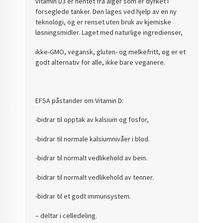
vitamin D3 er hentet fra alger som er dyrket i
forseglede tanker. Den lages ved hjelp av en ny
teknologi, og er renset uten bruk av kjemiske
løsningsmidler. Laget med naturlige ingredienser,
ikke-GMO, vegansk, gluten- og melkefritt, og er et
godt alternativ for alle, ikke bare veganere.
EFSA påstander om Vitamin D:
-bidrar til opptak av kalsium og fosfor,
-bidrar til normale kalsiumnivåer i blod.
-bidrar til normalt vedlikehold av bein.
-bidrar til normalt vedlikehold av tenner.
-bidrar til et godt immunsystem.
– deltar i celledeling.