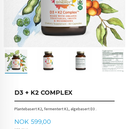
D3 + K2 COMPLEX
Plantebasert K2, fermentert K1, algebasert D3 .
Pris
NOK
599,00