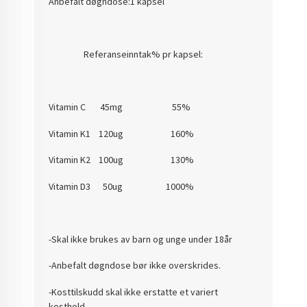
Anbefalt døgndose:1 kapsel
Referanseinntak% pr kapsel:
Vitamin C 45mg 55%
Vitamin K1 120ug 160%
Vitamin K2 100ug 130%
Vitamin D3 50ug 1000%
-Skal ikke brukes av barn og unge under 18år
-Anbefalt døgndose bør ikke overskrides.
-Kosttilskudd skal ikke erstatte et variert
kosthold.