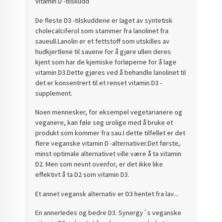
Vitamin D -tilskudd
De fleste D3 -tilskuddene er laget av syntetisk
cholecalciferol som stammer fra lanolinet fra
saueull.Lanolin er et fettstoff som utskilles av
hudkjertlene til sauene for å gjøre ullen deres
kjent som har de kjemiske forløperne for å lage
vitamin D3.Dette gjøres ved å behandle lanolinet til
det er konsentrert til et renset vitamin D3 -
supplement.
Noen mennesker, for eksempel vegetarianere og
veganere, kan føle seg urolige med å bruke et
produkt som kommer fra sau.I dette tilfellet er det
flere veganske vitamin D -alternativer.Det første,
minst optimale alternativet ville være å ta vitamin
D2. Men som nevnt ovenfor, er det ikke like
effektivt å ta D2 som vitamin D3.
Et annet vegansk alternativ er D3 hentet fra lav...
En annerledes og bedre D3. Synergy´s veganske