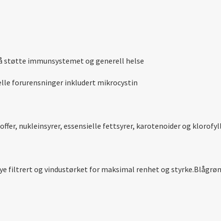
r å støtte immunsystemet og generell helse
elle forurensninger inkludert mikrocystin
ffer, nukleinsyrer, essensielle fettsyrer, karotenoider og klorofyl
øye filtrert og vindustørket for maksimal renhet og styrke.Blågrø