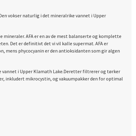
en vokser naturlig i det mineralrike vannet i Upper
de mineraler. AFA er en av de mest balanserte og komplette
en. Det er definitivt det vi vil kalle supermat. AFA er
jon, mens phycocyanin er den antioksidanten som gir algen
re vannet i Upper Klamath Lake.Deretter filtrerer og tørker
ger, inkludert mikrocystin, og vakuumpakker den for optimal