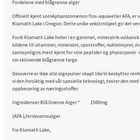
Fordelene med blågrønne alger
Offisielt kjent somAphanizomenon flos-aquaeeller AFA, er vå
Klamath Lake i Oregon. Dette unike vekstmiljøet gir det ver
Fordi Klamath Lake hviler i en gammel, mineralrik vulkansk
kildene til vitaminer, mineraler, sporstoffer, nukleinsyrer, e
sannsynligvis mest kjent for sine peptider og phycocyanin 
sin skinnende blågrønne farge.
Dessverre er ikke alle algepulver skapt like.Vi beskytter re
vi den forsiktig med vår spesielle teknologi, tester den me
oppbevaring av næringsstoffer.
Ingredienser:
Blå Grønne Alger * 1500mg
(AFA ),ferskvannsalger
fra Klamath Lake,