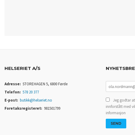
HELSERIET A/S
NYHETSBR
Adresse:
STOREHAGEN 5, 6800 Førde
Telefon:
578 20 377
E-post:
butikk@helseriet.no
Jeg godtar at
innforstått med vi
Foretaksregisteret:
981501799
informasjon