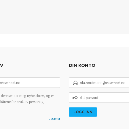
EV
DIN KONTO
E-
POSTADRESSE
DITT
 dere sender meg nyhetsbrev, og er
PASSORD
lkårene for bruk av personlig
Les mer