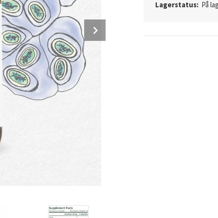
Lagerstatus:
På lag
Next