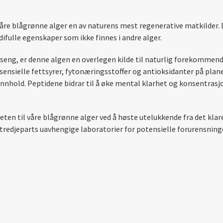
re blågrønne alger en av naturens mest regenerative matkilder. D
difulle egenskaper som ikke finnes i andre alger.
 seng, er denne algen en overlegen kilde til naturlig forekommen
ssensielle fettsyrer, fytonæringsstoffer og antioksidanter på planet
-innhold. Peptidene bidrar til å øke mental klarhet og konsentras
nheten til våre blågrønne alger ved å høste utelukkende fra det kla
d tredjeparts uavhengige laboratorier for potensielle forurensnin