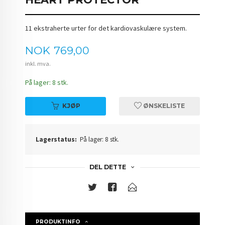
11 ekstraherte urter for det kardiovaskulære system.
Pris
NOK
769,00
inkl. mva.
På lager: 8 stk.
KJØP
ØNSKELISTE
Lagerstatus:
På lager: 8 stk.
DEL DETTE
PRODUKTINFO