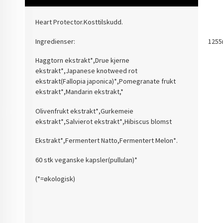
Heart Protector.Kosttilskudd.
Ingredienser:
125
Haggtorn ekstrakt*,Drue kjerne
ekstrakt*,Japanese knotweed rot
ekstrakt(Fallopia japonica)*,Pomegranate frukt
ekstrakt*,Mandarin ekstrakt,*
Olivenfrukt ekstrakt*,Gurkemeie
ekstrakt*,Salvierot ekstrakt*,Hibiscus blomst
Ekstrakt*,Fermentert Natto,Fermentert Melon*.
60 stk veganske kapsler(pullulan)*
(*=økologisk)