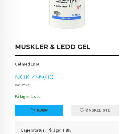
MUSKLER & LEDD GEL
Gel med EDTA
Pris
NOK
499,00
inkl. mva.
På lager: 1 stk.
KJØP
ØNSKELISTE
Lagerstatus:
På lager: 1 stk.