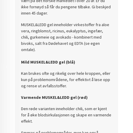
vært på det norske markedet i over 20 år. Er du
ikke fornøyd så får du pengene tilbake. Gi beskjed
innen 45 dager.
MUSKEL&LEDD gel inneholder virkestoffer fra aloe
vera, ringblomst, ricinus, eukalyptus, ingefær,
chili, gurkemeie og avokado - kombinert med
bivoks, salt fra Dødehavet og EDTA (se egen
omtale).
Mild MUSKEL&LEDD gel (blå)
Kan brukes ofte og rikelig over hele kroppen, eller
kun på problemområdene, for effektivt å løse opp
og rense ut avfallsstoffer.
Varmende MUSKEL&LEDD gel (rød)
Den røde varianten inneholder chili, som er kjent
for å øke blodsirkulasjonen og skape en varmende
effekt.
Smøres på problemområder, men kan også