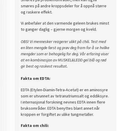
smøres på andre kroppsdeler for å oppnå større
og raskere effekt.
Vi anbefaler at den varmende geleen brukes minst
to ganger daglig – gjerne morgen og kveld.
OBS! Vi mennesker reagerer ulikt på chili. Test med
en liten mengde først og prøv deg fram for å se hvilke
mengder som er behagelig for deg. Vår erfaring viser
at en kombinasjon av MUSKEL&LEDD gel blå og rød
gir best og raskest resultat.
Fakta om EDTA:
EDTA (Etylen-Diamin-Tetra-Acetat) er en aminosyre
som er utvunnet av tetranatriumsalt og eddiksyre.
I internasjonal forskning nevnes EDTA innen flere
bruksområder. EDTA benyttes blant annet når
kroppen er forgiftet av ulike tungmetaller.
Fakta om chili: