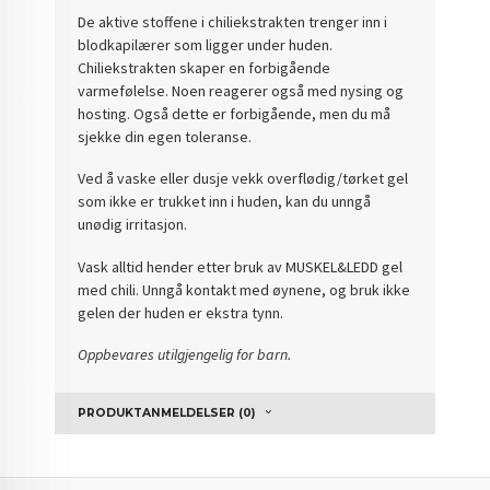
De aktive stoffene i chiliekstrakten trenger inn i
blodkapilærer som ligger under huden.
Chiliekstrakten skaper en forbigående
varmefølelse. Noen reagerer også med nysing og
hosting. Også dette er forbigående, men du må
sjekke din egen toleranse.
Ved å vaske eller dusje vekk overflødig/tørket gel
som ikke er trukket inn i huden, kan du unngå
unødig irritasjon.
Vask alltid hender etter bruk av MUSKEL&LEDD gel
med chili. Unngå kontakt med øynene, og bruk ikke
gelen der huden er ekstra tynn.
Oppbevares utilgjengelig for barn.
PRODUKTANMELDELSER (0)